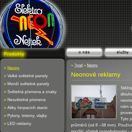
»
?vod
»
Neony
Neony
Neonové reklamy
Velké světelné panely
Menší světelné panely
Stěže
Světelná písmena a znaky
dlouho
Nesvětelná písmena
neonov
nám u
Atiky čerpacích stanic
prove
Pylony, totemy, vlajky
Tyto j
LED reklamy
průměrů (od 8 –38 mm). Používám
použití, včetně rozpohybování 